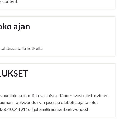
s content.
oko ajan
tahdissa tällä hetkellä.
LUKSET
velluksia mm. liikesarjoista. Tänne sivustolle tarvitset
auman Taekwondo ry:n jäsen ja olet ohjaaja tai olet
ljanko0400449116 | juhani@raumantaekwondo.fi