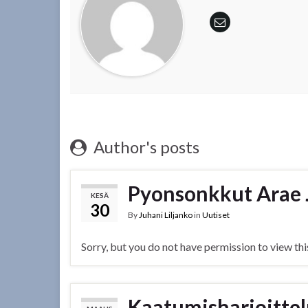
Author's posts
Pyonsonkkut Arae 
KESÄ
30
By
Juhani Liljanko
in
Uutiset
Sorry, but you do not have permission to view thi
Kaatumisharjoitte