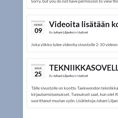
Sorry, but you do not have permission to view thi
Videoita lisätään k
HEINÄ
09
By
Juhani Liljanko
in
Uutiset
Joka viikko tulee videoita sivustolle 2-10 videon 
TEKNIIKKASOVEL
KESÄ
25
By
Juhani Liljanko
in
Uutiset
Tälle sivustolle on koottu Taekwondon tekniikkaso
kirjautumistunnukset. Tunnukset saat, kun olet R
suorittanut mustan vyön. Lisätietoja:Juhani Li