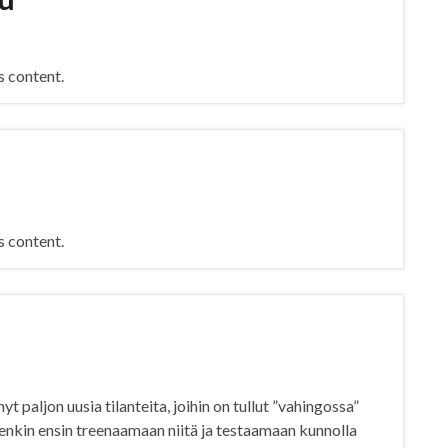
s content.
s content.
t paljon uusia tilanteita, joihin on tullut ”vahingossa”
uitenkin ensin treenaamaan niitä ja testaamaan kunnolla