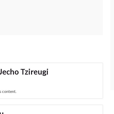
Jecho Tzireugi
s content.
lu