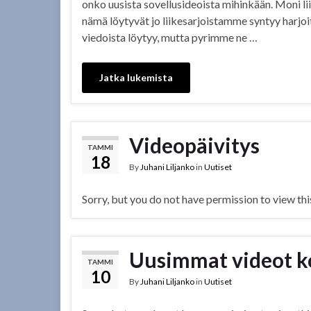
onko uusista sovellusideoista mihinkään. Moni liik
nämä löytyvät jo liikesarjoistamme syntyy harj
viedoista löytyy, mutta pyrimme ne …
Jatka lukemista
Videopäivitys
TAMMI
18
By
Juhani Liljanko
in
Uutiset
Sorry, but you do not have permission to view thi
Uusimmat videot k
TAMMI
10
By
Juhani Liljanko
in
Uutiset