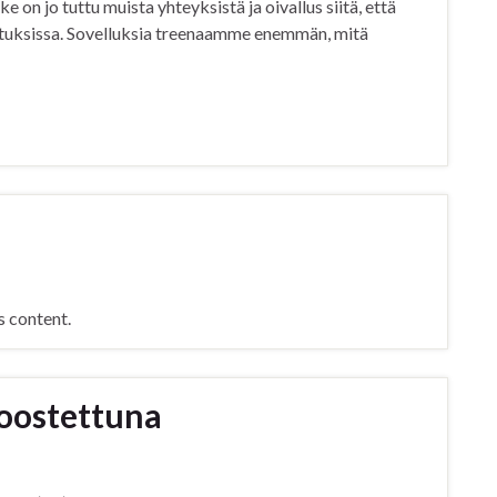
e on jo tuttu muista yhteyksistä ja oivallus siitä, että
oituksissa. Sovelluksia treenaamme enemmän, mitä
s content.
oostettuna